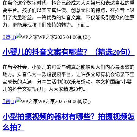
在当今这个数字时代，抖音已经成为大众娱乐和表达自我的重
要平台。孩子们以其天真烂漫、创意无限的特点，在抖音上吸
引了大量粉丝。一篇优秀的抖音文案，不仅能吸引观众的注意
力，更能展现孩子们独特的魅力。下面...

赞(
1
)
WP之家
2025-04-06
阅读(
)
小婴儿的抖音文案有哪些？（精选20句）
在当今社会，小婴儿的可爱与纯真总能触动人们内心最柔软的
地方。抖音作为一款短视频平台，让许多父母有机会记录下宝
宝成长的点滴，分享生活中的欢乐与感动。本文将围绕“小婴
儿的抖音文案”展开，为大家精选20句...

赞(
1
)
WP之家
2025-04-06
阅读(
)
小型拍摄视频的器材有哪些？拍摄视频怎
么拍？