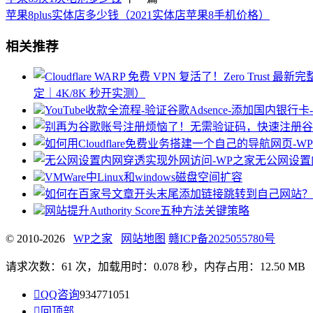
苹果8plus实体店多少钱（2021实体店苹果8手机价格）
相关推荐
定｜4K/8K 秒开实测）
YouTube收款全流程-验证谷歌Adsence-添加
无公网设置
VMWare中Linux和windows磁盘空间扩容
网站提升Authority Score五种方法关键策略
© 2010-2026
WP之家
网站地图
赣ICP备2025055780号
请求次数：61 次，加载用时：0.078 秒，内存占用：12.50 MB

QQ咨询
934771051

回顶部