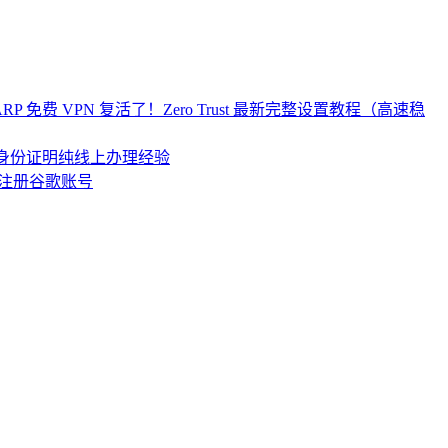
re WARP 免费 VPN 复活了！Zero Trust 最新完整设置教程（高速稳
居民身份证明纯线上办理经验
注册谷歌账号