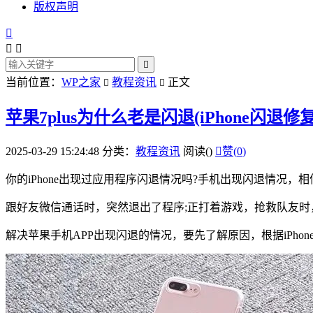
版权声明




当前位置：
WP之家
教程资讯
正文


苹果7plus为什么老是闪退(iPhone闪退修
2025-03-29 15:24:48
分类：
教程资讯
阅读(
)

赞(
0
)
你的iPhone出现过应用程序闪退情况吗?手机出现闪退情况，
跟好友微信通话时，突然退出了程序;正打着游戏，抢救队友时
解决苹果手机APP出现闪退的情况，要先了解原因，根据iPho