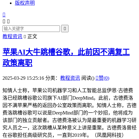
版权声明




教程资讯
正文

苹果AI大牛跳槽谷歌，此前因不满复工
政策离职
2025-03-29 15:25:16
分类：
教程资讯
阅读(
)

赞(
0
)
知情人士称，苹果公司机器学习和人工智能总监伊恩·古德费
洛已经跳槽谷歌公司旗下AI部门DeepMind。此前，古德费洛
因不满苹果严格的返回办公室政策而离职。知情人士称，古德
费洛跳槽谷歌可以说是DeepMind部门的一个妙招，他将成为
该部门的独立贡献者。古德费洛被认为是最重要的机器学习研
究人员之一，这次跳槽从某种意义上讲是重聚。古德费洛曾经
在谷歌担任高级研究员，一直到2019年。（凤凰网科技）