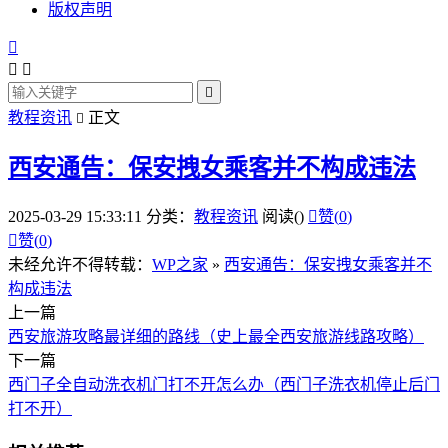
版权声明




教程资讯
正文

西安通告：保安拽女乘客并不构成违法
2025-03-29 15:33:11
分类：
教程资讯
阅读(
)

赞(
0
)

赞(
0
)
未经允许不得转载：
WP之家
»
西安通告：保安拽女乘客并不
构成违法
上一篇
西安旅游攻略最详细的路线（史上最全西安旅游线路攻略）
下一篇
西门子全自动洗衣机门打不开怎么办（西门子洗衣机停止后门
打不开）