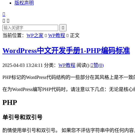
版权声明




当前位置：
WP之家
WP教程
正文


WordPress中文开发手册1-PHP编码标准
2025-04-03 13:24:11
分类：
WP教程
阅读(
)

赞(
0
)
PHP标记的WordPress代码结构的一些部分在其风格上是不
在为WordPress编写PHP代码时，请注意以下几点：无论是
PHP
单引号和双引号
酌情使用单引号和双引号。 如果您不评估字符串中的任何内容