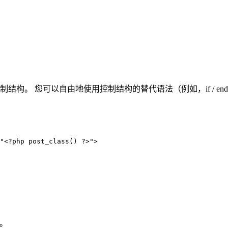
可以自由地使用控制结构的替代语法（例如，if / endif，whil
"<?php post_class() ?>">

件。