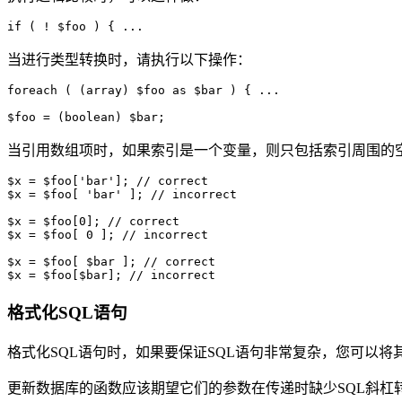
当进行类型转换时，请执行以下操作：
foreach ( (array) $foo as $bar ) { ...

当引用数组项时，如果索引是一个变量，则只包括索引周围的
$x = $foo['bar']; // correct

$x = $foo[ 'bar' ]; // incorrect

$x = $foo[0]; // correct

$x = $foo[ 0 ]; // incorrect

$x = $foo[ $bar ]; // correct

格式化SQL语句
格式化SQL语句时，如果要保证SQL语句非常复杂，您可以将其
更新数据库的函数应该期望它们的参数在传递时缺少SQL斜杠转义。 