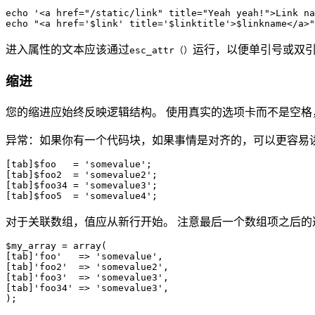
echo '<a href="/static/link" title="Yeah yeah!">Link na
进入属性的文本应该通过
运行，以便单引号或双引
esc_attr（）
缩进
您的缩进应始终反映逻辑结构。 使用真实的选项卡而不是空
异常：如果你有一个代码块，如果事情是对齐的，可以更容易
[tab]$foo   = 'somevalue';

[tab]$foo2  = 'somevalue2';

[tab]$foo34 = 'somevalue3';

对于关联数组，值应从新行开始。 注意最后一个数组项之后
$my_array = array(

[tab]'foo'   => 'somevalue',

[tab]'foo2'  => 'somevalue2',

[tab]'foo3'  => 'somevalue3',

[tab]'foo34' => 'somevalue3',
