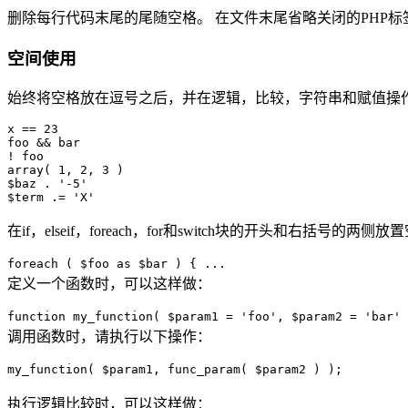
删除每行代码末尾的尾随空格。 在文件末尾省略关闭的PHP
空间使用
始终将空格放在逗号之后，并在逻辑，比较，字符串和赋值操
x == 23

foo && bar

! foo

array( 1, 2, 3 )

$baz . '-5'

在if，elseif，foreach，for和switch块的开头和右括号的两侧
foreach ( $foo as $bar ) { ...
定义一个函数时，可以这样做：
function my_function( $param1 = 'foo', $param2 = 'bar' 
调用函数时，请执行以下操作：
my_function( $param1, func_param( $param2 ) );
执行逻辑比较时，可以这样做：