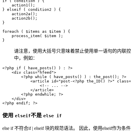
if ( condition ) {

    action1();

} elseif ( condition2 ) {

    action2a();

    action2b();

}

foreach ( $items as $item ) {

    process_item( $item );

请注意，使用大括号只意味着禁止使用单一语句的内联控制结构。 您
中，例如：
<?php if ( have_posts() ) : ?>

    <div class="hfeed">

        <?php while ( have_posts() ) : the_post(); ?>

            <article id="post-<?php the_ID() ?>" class=
                <!-- ... -->

            </article>

        <?php endwhile; ?>

    </div>

使用
不是
elseif
else if
else if 不符合if | elseif 块的规范语法。 因此，使用elseif作为条