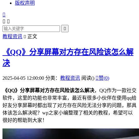
版权声明




教程资讯
正文

《QQ》分享屏幕对方存在风险该怎么解
决
2025-04-05 12:00:00
分类：
教程资讯
阅读(
)

赞(
0
)
《
QQ
》分享屏幕对方存在风险该怎么解决
，
QQ
作为一款
社交
软件，这里的功能也非常丰富，
最近有很多小伙伴在使用
qq
给
好友分享屏幕时都出现了对方存在风险无法分享的问题
，那具
体该怎么解决呢？wp之家小编整理了相关的教程，希望可以
很好的帮助到大家！