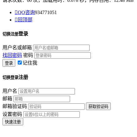
请求次数：60 次，加载用时：0.078 秒，内存占用：12.48 MB

QQ咨询
934771051

回顶部
登录
切换注册
用户名或邮箱
找回密码
密码
记住我
注册
切换登录
用户名
邮箱
邮箱验证码
设置密码