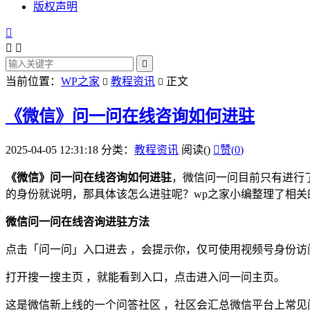
版权声明




当前位置：
WP之家
教程资讯
正文


《微信》问一问在线咨询如何进驻
2025-04-05 12:31:18
分类：
教程资讯
阅读(
)

赞(
0
)
《微信》问一问在线咨询如何进驻
，微信问一问目前只有进行
的身份就说明，那具体该怎么进驻呢？wp之家小编整理了相
微信问一问在线咨询进驻方法
点击
「问一问」入口进去
，会提示你，仅可使用视频号身份访
打开搜一搜主页
，就能看到入口，点击进入问一问主页。
这是微信新上线的一个问答社区
，社区会汇总微信平台上常见