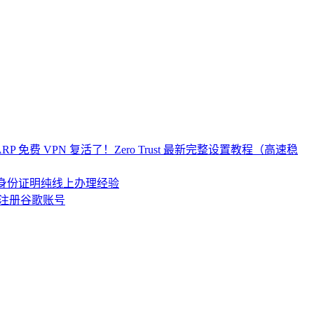
re WARP 免费 VPN 复活了！Zero Trust 最新完整设置教程（高速稳
居民身份证明纯线上办理经验
注册谷歌账号