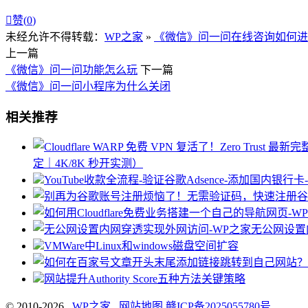

赞(
0
)
未经允许不得转载：
WP之家
»
《微信》问一问在线咨询如何进
上一篇
《微信》问一问功能怎么玩
下一篇
《微信》问一问小程序为什么关闭
相关推荐
定｜4K/8K 秒开实测）
YouTube收款全流程-验证谷歌Adsence-添加
无公网设置
VMWare中Linux和windows磁盘空间扩容
网站提升Authority Score五种方法关键策略
© 2010-2026
WP之家
网站地图
赣ICP备2025055780号