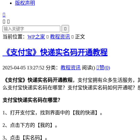
版权声明




当前位置：
WP之家
教程资讯
正文


《支付宝》快递实名码开通教程
2025-04-05 13:27:52
分类：
教程资讯
阅读(
)

赞(
0
)
《
支付
宝》
快递
实名码开通教程
，支付宝拥有众多
生活
服务
，
么支付宝快递实名码在哪里？支付宝快递实名码如何开通呢？
支付宝快递实名码在哪里？
1
、打开支付宝，找到界面中的【我的快递】。
2
、
点击
下方的【我的】。
3
、点击【实名码】。