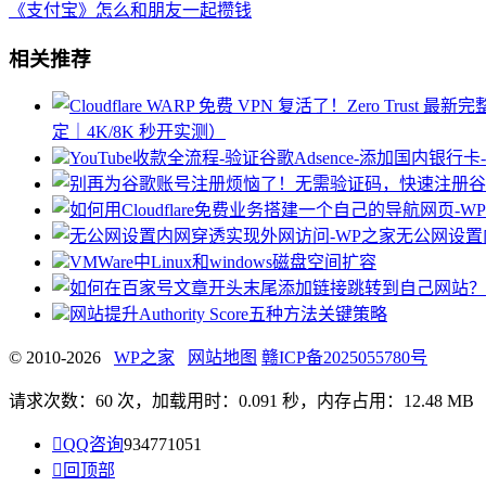
《支付宝》怎么和朋友一起攒钱
相关推荐
定｜4K/8K 秒开实测）
YouTube收款全流程-验证谷歌Adsence-添加
无公网设置
VMWare中Linux和windows磁盘空间扩容
网站提升Authority Score五种方法关键策略
© 2010-2026
WP之家
网站地图
赣ICP备2025055780号
请求次数：60 次，加载用时：0.091 秒，内存占用：12.48 MB

QQ咨询
934771051

回顶部