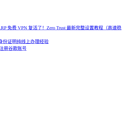
re WARP 免费 VPN 复活了！Zero Trust 最新完整设置教程（高速稳
居民身份证明纯线上办理经验
注册谷歌账号