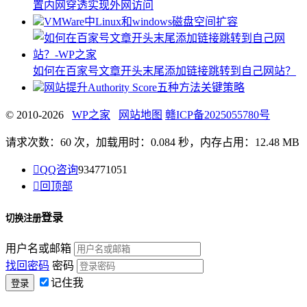
置内网穿透实现外网访问
VMWare中Linux和windows磁盘空间扩容
如何在百家号文章开头末尾添加链接跳转到自己网站？
网站提升Authority Score五种方法关键策略
© 2010-2026
WP之家
网站地图
赣ICP备2025055780号
请求次数：60 次，加载用时：0.084 秒，内存占用：12.48 MB

QQ咨询
934771051

回顶部
登录
切换注册
用户名或邮箱
找回密码
密码
记住我