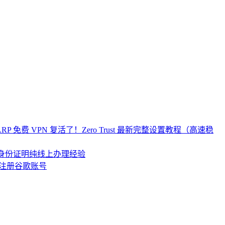
re WARP 免费 VPN 复活了！Zero Trust 最新完整设置教程（高速稳
居民身份证明纯线上办理经验
注册谷歌账号