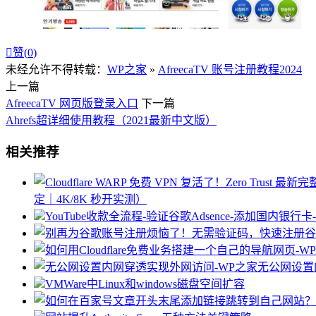

赞(
0
)
未经允许不得转载：
WP之家
»
AfreecaTV 账号注册教程2024
上一篇
AfreecaTV 网页版登录入口
下一篇
Ahrefs超详细使用教程（2021最新中文版）
相关推荐
定｜4K/8K 秒开实测）
YouTube收款全流程-验证谷歌Adsence-添加
无公网设置
VMWare中Linux和windows磁盘空间扩容