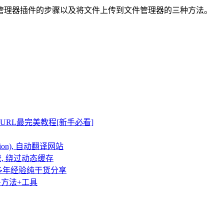
管理器插件的步骤以及将文件上传到文件管理器的三种方法。
接URL最完美教程[新手必看]
tion), 自动翻译网站
并茂, 绕过动态缓存
，多年经验纯干货分享
路+方法+工具