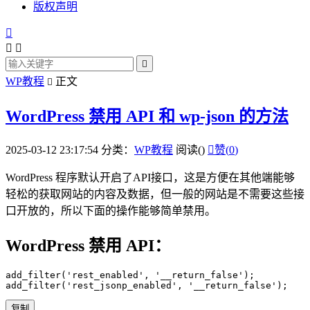
版权声明




WP教程
正文

WordPress 禁用 API 和 wp-json 的方法
2025-03-12 23:17:54
分类：
WP教程
阅读(
)

赞(
0
)
WordPress 程序默认开启了API接口，这是方便在其他端能够
轻松的获取网站的内容及数据，但一般的网站是不需要这些接
口开放的，所以下面的操作能够简单禁用。
WordPress 禁用 API：
add_filter
(
'rest_enabled'
,
'__return_false'
)
;
add_filter
(
'rest_jsonp_enabled'
,
'__return_false'
)
;
复制