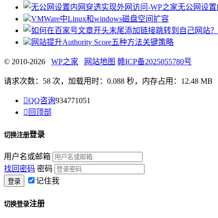
无公网设置
VMWare中Linux和windows磁盘空间扩容
网站提升Authority Score五种方法关键策略
© 2010-2026
WP之家
网站地图
赣ICP备2025055780号
请求次数：58 次，加载用时：0.088 秒，内存占用：12.48 MB

QQ咨询
934771051

回顶部
登录
切换注册
用户名或邮箱
找回密码
密码
记住我
注册
切换登录