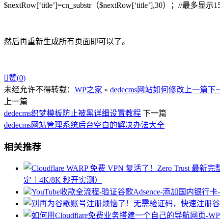
$nextRow[‘title’]=cn_substr（$nextRow[‘title’],30）；//最多
然后再重新生成所有页面即可以了。

赞(
0
)
未经允许不得转载：
WP之家
»
dedecms网站如何修改上一篇
上一篇
dedecms织梦模板防止被黑详细设置教程
下一篇
dedecms网站管理系统后台空白的解决办法大全
相关推荐
定｜4K/8K 秒开实测）
YouTube收款全流程-验证谷歌Adsence-添加