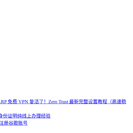
re WARP 免费 VPN 复活了！Zero Trust 最新完整设置教程（高速稳
居民身份证明纯线上办理经验
注册谷歌账号