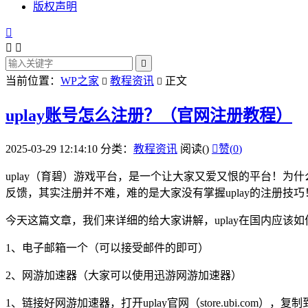
版权声明




当前位置：
WP之家
教程资讯
正文


uplay账号怎么注册？（官网注册教程）
2025-03-29 12:14:10
分类：
教程资讯
阅读(
)

赞(
0
)
uplay（育碧）游戏平台，是一个让大家又爱又恨的平台！为什么
反馈，其实注册并不难，难的是大家没有掌握uplay的注册技巧
今天这篇文章，我们来详细的给大家讲解，uplay在国内应该
1、电子邮箱一个（可以接受邮件的即可）
2、网游加速器（大家可以使用迅游网游加速器）
1、链接好网游加速器，打开uplay官网（store.ubi.com