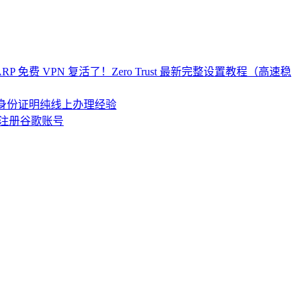
re WARP 免费 VPN 复活了！Zero Trust 最新完整设置教程（高速稳
居民身份证明纯线上办理经验
注册谷歌账号