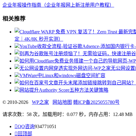
企业年报操作指南（企业年报网上新注册用户教程）
相关推荐
定｜4K/8K 秒开实测）
YouTube收款全流程-验证谷歌Adsence-添加
无公网设置
VMWare中Linux和windows磁盘空间扩容
网站提升Authority Score五种方法关键策略
© 2010-2026
WP之家
网站地图
赣ICP备2025055780号
请求次数：58 次，加载用时：0.077 秒，内存占用：12.48 MB

QQ咨询
934771051

回顶部