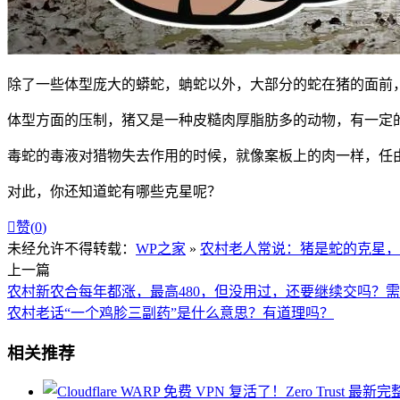
除了一些体型庞大的蟒蛇，蚺蛇以外，大部分的蛇在猪的面前
体型方面的压制，猪又是一种皮糙肉厚脂肪多的动物，有一定
毒蛇的毒液对猎物失去作用的时候，就像案板上的肉一样，任
对此，你还知道蛇有哪些克星呢？

赞(
0
)
未经允许不得转载：
WP之家
»
农村老人常说：猪是蛇的克星，
上一篇
农村新农合每年都涨，最高480，但没用过，还要继续交吗？
农村老话“一个鸡胗三副药”是什么意思？有道理吗？
相关推荐