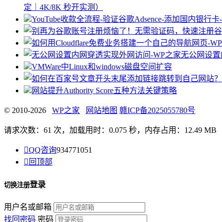
定｜4K/8K 秒开实测）
YouTube收款全流程-验证谷歌Adsence-添加
无公网设置
VMWare中Linux和windows磁盘空间扩容
网站提升Authority Score五种方法关键策略
© 2010-2026
WP之家
网站地图
赣ICP备2025055780号
请求次数：61 次，加载用时：0.075 秒，内存占用：12.49 MB

QQ咨询
934771051

回顶部
登录
切换注册
用户名或邮箱
找回密码
密码