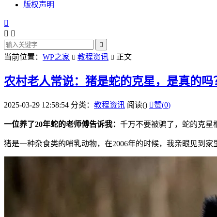
版权声明




当前位置：
WP之家
教程资讯
正文


农村老人常说：猪是蛇的克星，是真的吗
2025-03-29 12:58:54
分类：
教程资讯
阅读(
)

赞(
0
)
一位养了20年蛇的老师傅告诉我：
千万不要被骗了，蛇的克星
猪是一种杂食类的哺乳动物，在2006年的时候，我亲眼见到