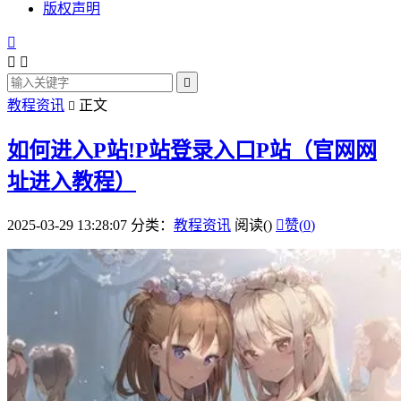
版权声明




教程资讯
正文

如何进入P站!P站登录入口P站（官网网
址进入教程）
2025-03-29 13:28:07
分类：
教程资讯
阅读(
)

赞(
0
)