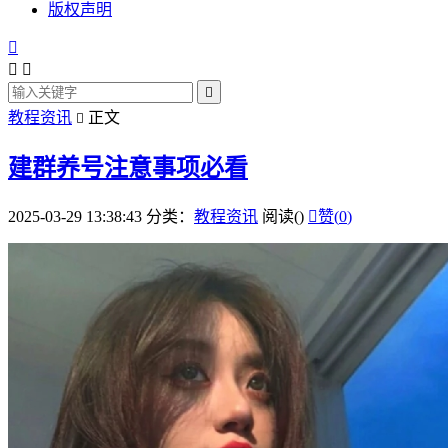
版权声明




教程资讯
正文

建群养号注意事项必看
2025-03-29 13:38:43
分类：
教程资讯
阅读(
)

赞(
0
)