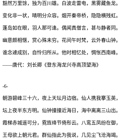
豁然万里馀，独为百川雄。白波走雷电，黑雾藏鱼龙。
变化非一状，晴明分众容。烟开秦帝桥，隐隐横残虹。
蓬岛如在眼，羽人那可逢。偶闻真僧言，甚与静者同。
幽意颇相惬，赏心殊未穷。花间午时梵，云外春山钟。
谁念遽成别，自怜归所从。他时相忆处，惆怅西南峰。
——唐代：刘长卿《登东海龙兴寺高顶望海》
-6-
朝游碧峰三十六，夜上天坛月边宿。仙人携我搴玉英，
坛上夜半东方明。仙钟撞撞近海日，海中离离三山出。
霞梯赤城遥可分，霓旌绛节倚彤云。八鸾五凤纷在御，
王母欲上朝元君。群仙指此为我说，几见尘飞沧海竭。