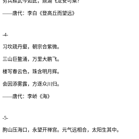
穷兵黩武今如此，鼎湖飞龙安可乘？
——唐代：李白《登高丘而望远》
-4-
习坎疏丹壑，朝宗合紫微。
三山巨鳌涌，万里大鹏飞。
楼写春云色，珠含明月辉。
会因添雾露，方逐众川归。
——唐代：李峤《海》
-5-
朐山压海口，永望开禅宫。元气远相合，太阳生其中。