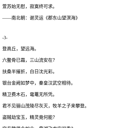
萱苏始无慰，寂寞终可求。
——南北朝：谢灵运《郡东山望溟海》
-3-
登高丘，望远海。
六鳌骨已霜，三山流安在？
扶桑半摧折，白日沈光彩。
银台金阙如梦中，秦皇汉武空相待。
精卫费木石，鼋鼍无所凭。
君不见骊山茂陵尽灰灭，牧羊之子来攀登。
盗贼劫宝玉，精灵竟何能？