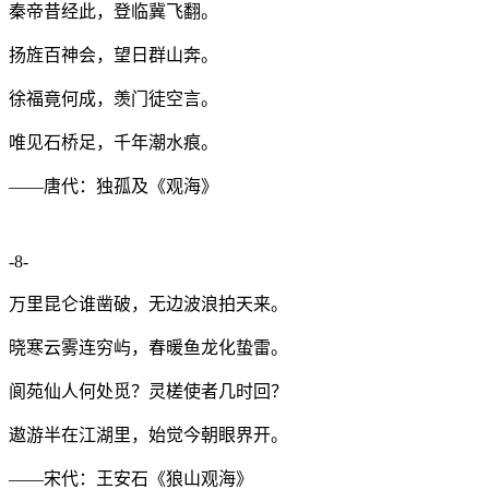
秦帝昔经此，登临冀飞翻。
扬旌百神会，望日群山奔。
徐福竟何成，羡门徒空言。
唯见石桥足，千年潮水痕。
——唐代：独孤及《观海》
-8-
万里昆仑谁凿破，无边波浪拍天来。
晓寒云雾连穷屿，春暖鱼龙化蛰雷。
阆苑仙人何处觅？灵槎使者几时回？
遨游半在江湖里，始觉今朝眼界开。
——宋代：王安石《狼山观海》