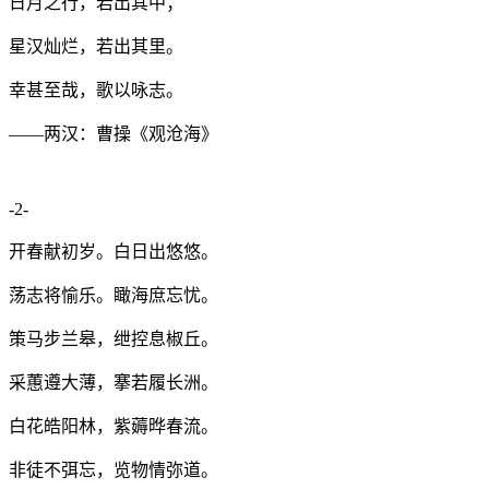
日月之行，若出其中；
星汉灿烂，若出其里。
幸甚至哉，歌以咏志。
——两汉：曹操《观沧海》
-2-
开春献初岁。白日出悠悠。
荡志将愉乐。瞰海庶忘忧。
策马步兰皋，绁控息椒丘。
采蕙遵大薄，搴若履长洲。
白花皓阳林，紫薅晔春流。
非徒不弭忘，览物情弥道。