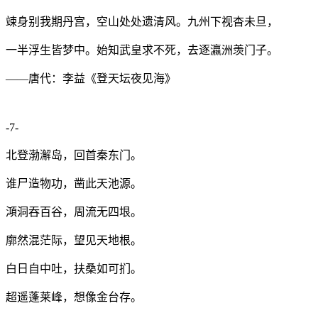
竦身别我期丹宫，空山处处遗清风。九州下视杳未旦，
一半浮生皆梦中。始知武皇求不死，去逐瀛洲羡门子。
——唐代：李益《登天坛夜见海》
-7-
北登渤澥岛，回首秦东门。
谁尸造物功，凿此天池源。
澒洞吞百谷，周流无四垠。
廓然混茫际，望见天地根。
白日自中吐，扶桑如可扪。
超遥蓬莱峰，想像金台存。