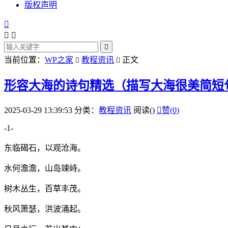
版权声明




当前位置：
WP之家
教程资讯
正文


形容大海的诗句精选（描写大海很美简短
2025-03-29 13:39:53
分类：
教程资讯
阅读(
)

赞(
0
)
-1-
东临碣石，以观沧海。
水何澹澹，山岛竦峙。
树木丛生，百草丰茂。
秋风萧瑟，洪波涌起。