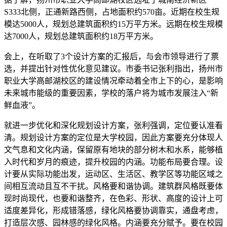
S333北侧，正通新路西侧，占地面积约570亩。近期在校生规
模达5000人，规划总建筑面积约15万平方米。远期在校生规模
达7000人，规划总建筑面积约18万平方米。
会上，在听取了3个设计方案的汇报后，与会市领导进行了票
选，并提出针对性优化意见建议。市委书记张利指出，扬州市
职业大学高邮湖校区的建设情况牵动着全市上下的心，是影响
未来城市能级的重要因素，学校的落户将为城市发展注入“新
鲜血液”。
就进一步优化和深化规划设计方案，张利强调，定位要认准看
清。规划设计方案的定位是大学校园，因此方案要充分体现人
文气息和文化内涵，保留原有地块的部分树木和水系，能够植
入时代和岁月的痕迹，提升校园的内涵。功能布局要合理。设
计要从实际功能出发，运动区、生活区、教学区等功能区域之
间相互流动且互不干扰。风格要和谐协调。建筑群风格既要体
现时尚现代，也要和谐整齐，在色彩、形状、高度的设计上可
适度差异化，形成错落感，绿化风格要协调靠实，通盘考虑，
打造层次感、园林感的绿化风格。内涵要充分赋予。要在校园