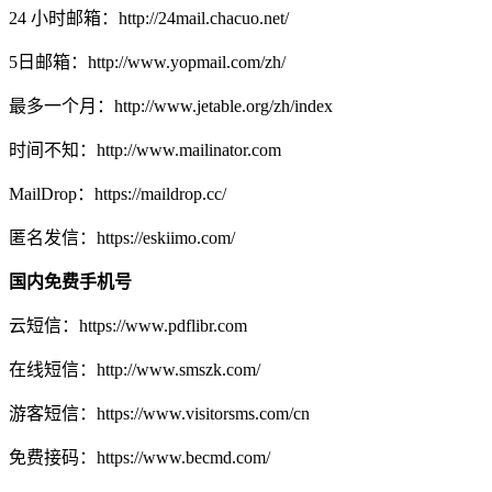
24 小时邮箱：http://24mail.chacuo.net/
5日邮箱：http://www.yopmail.com/zh/
最多一个月：http://www.jetable.org/zh/index
时间不知：http://www.mailinator.com
MailDrop：https://maildrop.cc/
匿名发信：https://eskiimo.com/
国内免费手机号
云短信：https://www.pdflibr.com
在线短信：http://www.smszk.com/
游客短信：https://www.visitorsms.com/cn
免费接码：https://www.becmd.com/