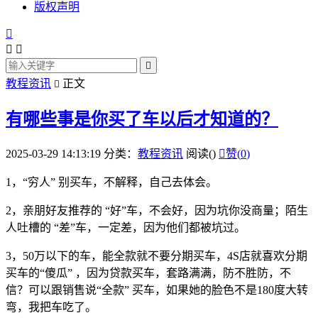
版权声明




教程资讯
正文

有哪些事是你买了车以后才知道的？
2025-03-29 14:13:19
分类：
教程资讯
阅读(
)

赞(
0
)
1，“穷人” 别买车，不解释，自己去体会。
2，亲朋好友推荐的 “好”车，不会好，因为坑你没商量；陌生
人吐槽的 “差”车，一定差，因为他们都被坑过。
3，50万以下的车，能全款就不要分期买车，4S店就喜欢分期
买车的“傻瓜” ，因为贷款买车，套路满满，防不胜防，不
信？可以跟销售说“全款” 买车，如果她的脸色不是180度大转
弯，我把车吃了。