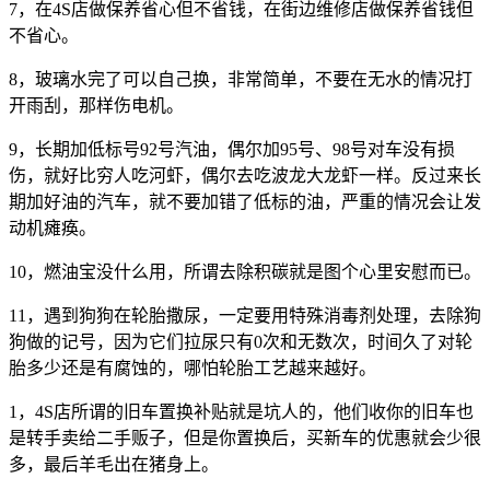
7，在4S店做保养省心但不省钱，在街边维修店做保养省钱但
不省心。
8，玻璃水完了可以自己换，非常简单，不要在无水的情况打
开雨刮，那样伤电机。
9，长期加低标号92号汽油，偶尔加95号、98号对车没有损
伤，就好比穷人吃河虾，偶尔去吃波龙大龙虾一样。反过来长
期加好油的汽车，就不要加错了低标的油，严重的情况会让发
动机瘫痪。
10，燃油宝没什么用，所谓去除积碳就是图个心里安慰而已。
11，遇到狗狗在轮胎撒尿，一定要用特殊消毒剂处理，去除狗
狗做的记号，因为它们拉尿只有0次和无数次，时间久了对轮
胎多少还是有腐蚀的，哪怕轮胎工艺越来越好。
1，4S店所谓的旧车置换补贴就是坑人的，他们收你的旧车也
是转手卖给二手贩子，但是你置换后，买新车的优惠就会少很
多，最后羊毛出在猪身上。