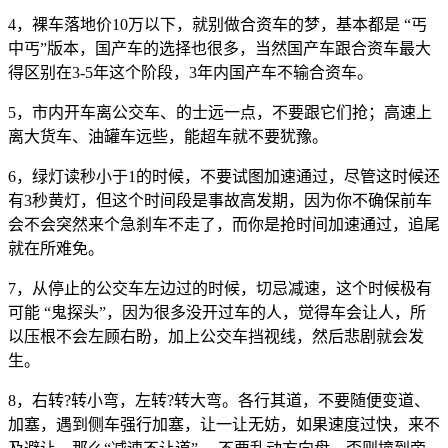
4，裸车落地价10万以下，就别做合资车的梦，基本都是 “丐
中丐”版本，国产车的选择也很多，当然国产车跟合资车最大
得区别在3-5年这个阶段，3年内国产车不输合资车。
5，市内开车离公交车、的士远一点，不要跟它们抢；高速上
离大货车、油罐车远些，能超车就不要犹豫。
6，绿灯读秒小于1的时候，不要试图加速通过，尽管这时候还
有3秒黄灯，但这个时间段是事故高发期，因为你不确保前车
会不会突然来个急刹车不走了，而你是抢时间加速通过，追尾
就在所难免。
7，从停止的公交车左边过的时候，切忌减速，这个时候极有
可能 “鬼探头”，因为很多没开过车的人，觉得车会让人，所
以压根不会左顾右盼，加上公交车挡视线，然后悲剧就会发
生。
8，右转?转小弯，左转?转大弯。各行其道，不要随便变道、
加塞，遇到侧车强行加塞，让一让无妨，如果速度过快，来不