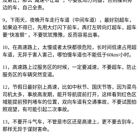
及避让，那么“减速不让道” ，不要乱动方向盘，否则撞到旁
边的车，自己全责。
9，下雨天、夜晚开车走行车道（中间车道），最好别超车，
如果迫不得已，先用大灯闪下前车，再打左转向灯超车，超车
要“快准狠” ，不要犹犹豫豫，反而容易出事。
10，在高速路上，太慢或者太快都很危险，长时间低速占用超
车道，无异于害人害己，哪怕慢车道也不能低于60km/小时。
11，高速路上过服务区的时候，一定要减速，不要超车，防止
服务区的车辆突然变道。
12，节假日最好别上高速，比如中秋节、国庆节等，因为菜鸟
司机太多，事故高发期，能开导航提前打开，这样看到红色区
域能提前预判堵车的位置，双向车道有交通事故，不要试图拍
照观望，有可能引起二次事故。
13，不要开斗气车，不管是市区还是高速上，更不要去别车，
那样无异于谋财害命。