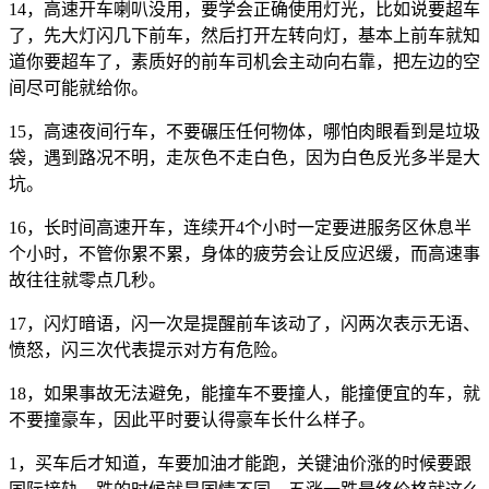
14，高速开车喇叭没用，要学会正确使用灯光，比如说要超车
了，先大灯闪几下前车，然后打开左转向灯，基本上前车就知
道你要超车了，素质好的前车司机会主动向右靠，把左边的空
间尽可能就给你。
15，高速夜间行车，不要碾压任何物体，哪怕肉眼看到是垃圾
袋，遇到路况不明，走灰色不走白色，因为白色反光多半是大
坑。
16，长时间高速开车，连续开4个小时一定要进服务区休息半
个小时，不管你累不累，身体的疲劳会让反应迟缓，而高速事
故往往就零点几秒。
17，闪灯暗语，闪一次是提醒前车该动了，闪两次表示无语、
愤怒，闪三次代表提示对方有危险。
18，如果事故无法避免，能撞车不要撞人，能撞便宜的车，就
不要撞豪车，因此平时要认得豪车长什么样子。
1，买车后才知道，车要加油才能跑，关键油价涨的时候要跟