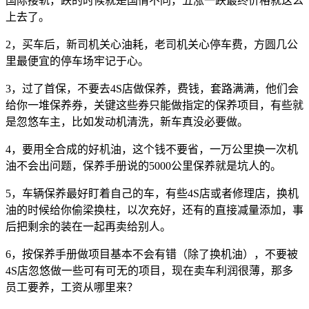
国际接轨，跌的时候就是国情不同，五涨一跌最终价格就这么
上去了。
2，买车后，新司机关心油耗，老司机关心停车费，方圆几公
里最便宜的停车场牢记于心。
3，过了首保，不要去4S店做保养，费钱，套路满满，他们会
给你一堆保养券，关键这些券只能做指定的保养项目，有些就
是忽悠车主，比如发动机清洗，新车真没必要做。
4，要用全合成的好机油，这个钱不要省，一万公里换一次机
油不会出问题，保养手册说的5000公里保养就是坑人的。
5，车辆保养最好盯着自己的车，有些4S店或者修理店，换机
油的时候给你偷梁换柱，以次充好，还有的直接减量添加，事
后把剩余的装在一起再卖给别人。
6，按保养手册做项目基本不会有错（除了换机油），不要被
4S店忽悠做一些可有可无的项目，现在卖车利润很薄，那多
员工要养，工资从哪里来？