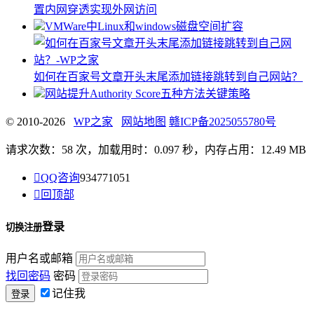
置内网穿透实现外网访问
VMWare中Linux和windows磁盘空间扩容
如何在百家号文章开头末尾添加链接跳转到自己网站？
网站提升Authority Score五种方法关键策略
© 2010-2026
WP之家
网站地图
赣ICP备2025055780号
请求次数：58 次，加载用时：0.097 秒，内存占用：12.49 MB

QQ咨询
934771051

回顶部
登录
切换注册
用户名或邮箱
找回密码
密码
记住我