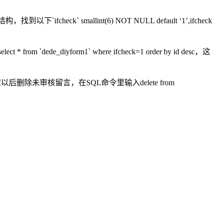
` smallint(6) NOT NULL default ‘1’,ifcheck
iyform1` where ifcheck=1 order by id desc，这
。确定以后删除未审核留言，在SQL命令里输入delete from