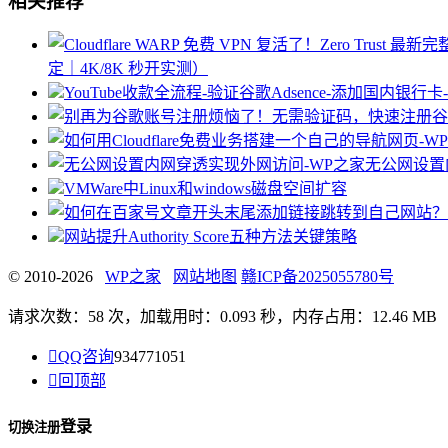
相关推荐
定｜4K/8K 秒开实测）
YouTube收款全流程-验证谷歌Adsence-添加
无公网设置
VMWare中Linux和windows磁盘空间扩容
网站提升Authority Score五种方法关键策略
© 2010-2026
WP之家
网站地图
赣ICP备2025055780号
请求次数：58 次，加载用时：0.093 秒，内存占用：12.46 MB

QQ咨询
934771051

回顶部
登录
切换注册