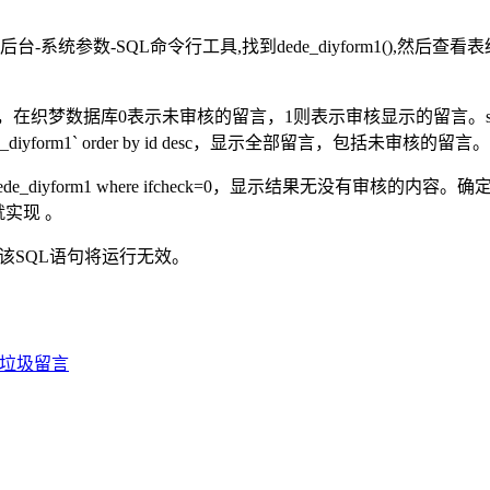
行工具,找到dede_diyform1(),然后查看表结构，找到以下`ifcheck
库0表示未审核的留言，1则表示审核显示的留言。select * from `dede_d
iyform1` order by id desc，显示全部留言，包括未审核的留言。
de_diyform1 where ifcheck=0，显示结果无没有审核的内容
言就实现 。
该SQL语句将运行无效。
除垃圾留言