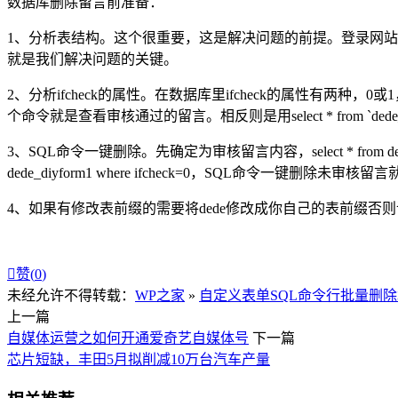
数据库删除留言前准备：
1、分析表结构。这个很重要，这是解决问题的前提。登录网站后台-系统参数-SQL命令
就是我们解决问题的关键。
2、分析ifcheck的属性。在数据库里ifcheck的属性有两种，0或1，在织梦数据
个命令就是查看审核通过的留言。相反则是用select * from `dede_d
3、SQL命令一键删除。先确定为审核留言内容，select * from de
dede_diyform1 where ifcheck=0，SQL命令一键删除未审核留
4、如果有修改表前缀的需要将dede修改成你自己的表前缀否则

赞(
0
)
未经允许不得转载：
WP之家
»
自定义表单SQL命令行批量删
上一篇
自媒体运营之如何开通爱奇艺自媒体号
下一篇
芯片短缺，丰田5月拟削减10万台汽车产量