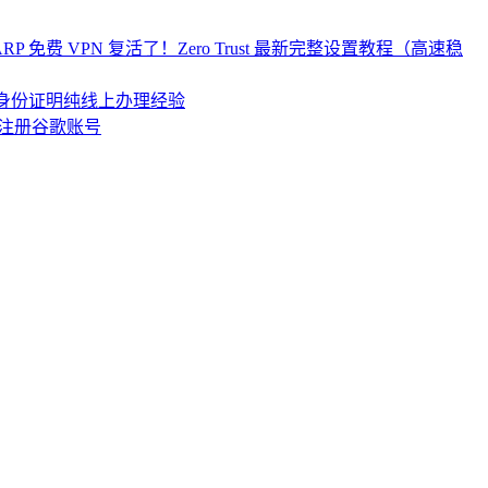
re WARP 免费 VPN 复活了！Zero Trust 最新完整设置教程（高速稳
居民身份证明纯线上办理经验
注册谷歌账号