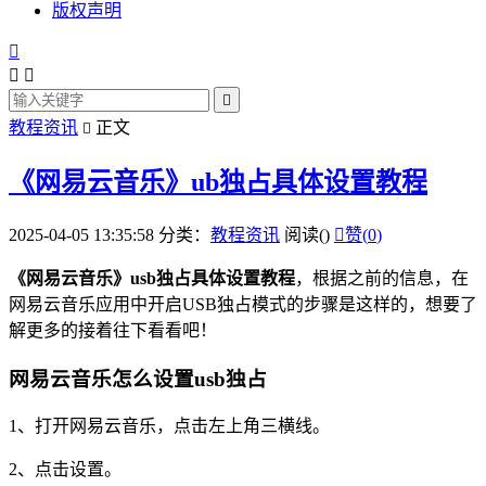
版权声明




教程资讯
正文

《网易云音乐》ub独占具体设置教程
2025-04-05 13:35:58
分类：
教程资讯
阅读(
)

赞(
0
)
《网易云
音乐
》
usb
独占具体设置教程
，根据之前的信息，在
网易云
音乐
应用中开启USB独占模式的步骤是这样的，想要了
解更多的接着往下看看吧！
网易云音乐怎么设置usb独占
1、打开网易云音乐，
点击
左上角三横线。
2、点击设置。