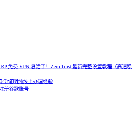
re WARP 免费 VPN 复活了！Zero Trust 最新完整设置教程（高速稳
居民身份证明纯线上办理经验
注册谷歌账号