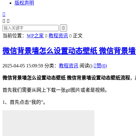
版权声明




当前位置：
WP之家
教程资讯
正文


微信背景墙怎么设置动态壁纸 微信背景
2025-04-05 15:09:59
分类：
教程资讯
阅读(
)

赞(
0
)
微信背景墙怎么设置动态壁纸 微信背景墙设置动态壁纸流程
，
首先我们需要从网上
下载
一张gif
图片
或者是视频。
1、首先
点击
“我的”。