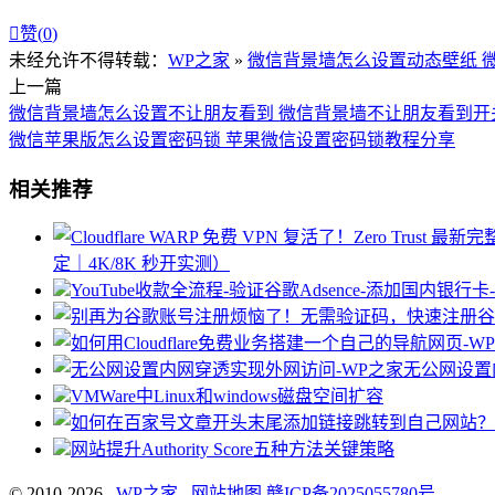

赞(
0
)
未经允许不得转载：
WP之家
»
微信背景墙怎么设置动态壁纸 
上一篇
微信背景墙怎么设置不让朋友看到 微信背景墙不让朋友看到开
微信苹果版怎么设置密码锁 苹果微信设置密码锁教程分享
相关推荐
定｜4K/8K 秒开实测）
YouTube收款全流程-验证谷歌Adsence-添加
无公网设置
VMWare中Linux和windows磁盘空间扩容
网站提升Authority Score五种方法关键策略
© 2010-2026
WP之家
网站地图
赣ICP备2025055780号