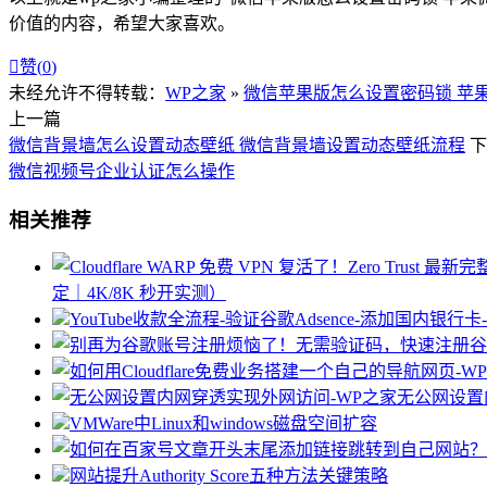
价值的内容，希望大家喜欢。

赞(
0
)
未经允许不得转载：
WP之家
»
微信苹果版怎么设置密码锁 苹
上一篇
微信背景墙怎么设置动态壁纸 微信背景墙设置动态壁纸流程
下
微信视频号企业认证怎么操作
相关推荐
定｜4K/8K 秒开实测）
YouTube收款全流程-验证谷歌Adsence-添加
无公网设置
VMWare中Linux和windows磁盘空间扩容
网站提升Authority Score五种方法关键策略